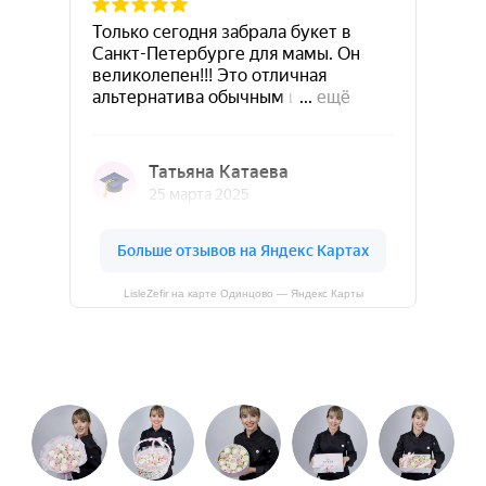
LisleZefir на карте Одинцово — Яндекс Карты