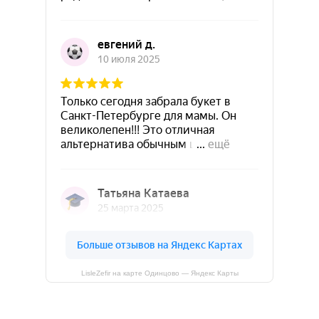
LisleZefir на карте Одинцово — Яндекс Карты