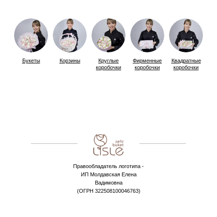
Букеты
Корзины
Круглые
Фирменные
Квадратные
коробочки
коробочки
коробочки
Правообладатель логотипа -
ИП Молдавская Елена
Вадимовна
(ОГРН 322508100046763)