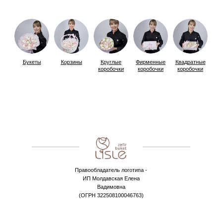
Букеты
Корзины
Круглые
Фирменные
Квадратные
коробочки
коробочки
коробочки
Правообладатель логотипа -
ИП Молдавская Елена
Вадимовна
(ОГРН 322508100046763)