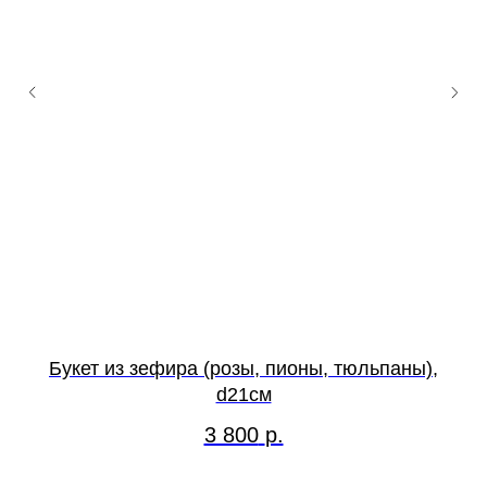
Букет из зефира (розы, пионы, тюльпаны),
d21см
3 800
р.