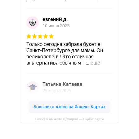
LisleZefir на карте Одинцово — Яндекс Карты